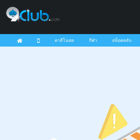
คาสิโนสด
กีฬา
สล็อตคลับ