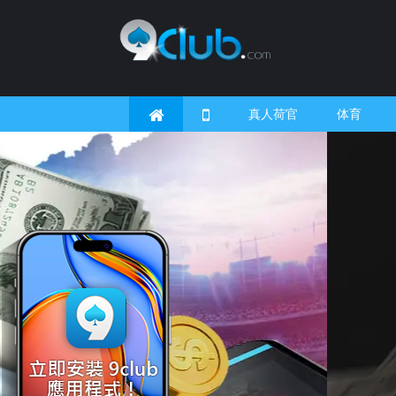
所有在918Kiss， Mega888的头奖奖金将不会由供应商支付。玩家应避免在这些游戏中玩所有游戏。所有
真人荷官
体育