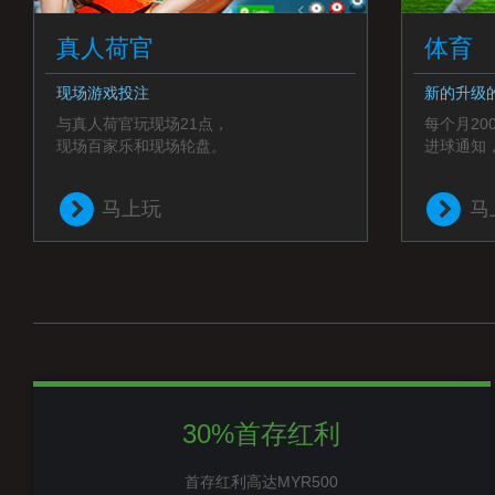
真人荷官
体育
现场游戏投注
新的升级
与真人荷官玩现场21点，
每个月20
现场百家乐和现场轮盘。
进球通知
马上玩
马
30%首存红利
首存红利高达MYR500