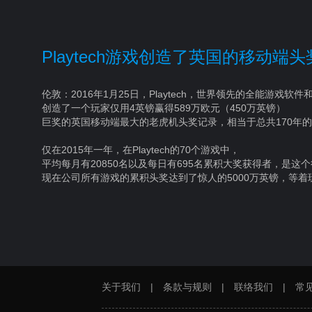
Playtech游戏创造了英国的移动端
伦敦：2016年1月25日，Playtech，世界领先的全能游戏软
创造了一个玩家仅用4英镑赢得589万欧元（450万英镑）
巨奖的英国移动端最大的老虎机头奖记录，相当于总共170年
仅在2015年一年，在Playtech的70个游戏中，
平均每月有20850名以及每日有695名累积大奖获得者，是这
现在公司所有游戏的累积头奖达到了惊人的5000万英镑，等着
关于我们
|
条款与规则
|
联络我们
|
常