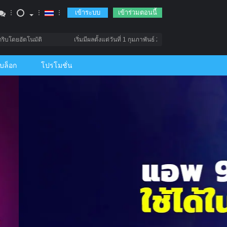
เข้าระบบ
เข้าร่วมตอนนี้
ริบโดยอัตโนมัติ เริ่มมีผลตั้งแต่วันที่ 1 กุมภาพันธ์ 2566 เป็นต้นไป เกม Dragon &
บล็อก
โปรโมชั่น