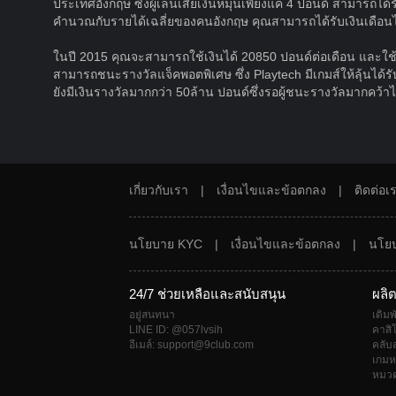
ประเทศอังกฤษ ซึ่งผู้เล่นเสียเงินหมุนเพียงแค่ 4 ปอนด์ สามารถได้ร
คำนวณกับรายได้เฉลี่ยของคนอังกฤษ คุณสามารถได้รับเงินเดือนไ
ในปี 2015 คุณจะสามารถใช้เงินได้ 20850 ปอนด์ต่อเดือน และใช้เง
สามารถชนะรางวัลแจ็คพอตพิเศษ ซึ่ง Playtech มีเกมส์ให้ลุ้นได้ร
ยังมีเงินรางวัลมากกว่า 50ล้าน ปอนด์ซึ่งรอผู้ชนะรางวัลมากคว้า
เกี่ยวกับเรา
|
เงื่อนไขและข้อตกลง
|
ติดต่อเ
นโยบาย KYC
|
เงื่อนไขและข้อตกลง
|
นโยบ
24/7 ช่วยเหลือและสนับสนุน
ผลิ
อยู่สนทนา
เดิมพ
LINE ID: @057lvsih
คาสิ
อีเมล์: support@9club.com
คลับ
เกมห
หมวด