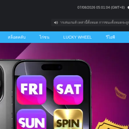
07/08/2026 05:01:05
(GMT+8)
ู้ให้บริการ ผู้เล่นควรหลีกเลี่ยงการเล่นเกมส์ เหล่านี้ทั้งหมด การชนะทั้งหมดจะถูก
สล็อตคลับ
ไก่ชน
LUCKY WHEEL
วีไอพี