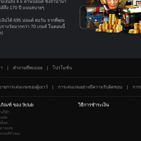
ับเงินถึง 4.5 ล้านปอนด์ ซึ่งถ้านำมา
ด้ถึง 170 ปี แบบสบายๆ
ินได้ 695 ปอนด์ ต่อวัน จากที่คุณ
ับรางวัลมากกว่า 70 เกมส์ ในตอนนี้
ไป
รา
|
คำถามที่พบบ่อย
|
โปรโมชั่น
ายการเล่นเกมของผู้เยาว์
|
การเล่นเกมอย่างมีความรับผิดชอบ
|
การ
ตภัณฑ์ ของ 9club
วิธีการชำระเงิน
ันกีฬา
โนสด
สล็อต
มายเลข
เกมส์จำลอง