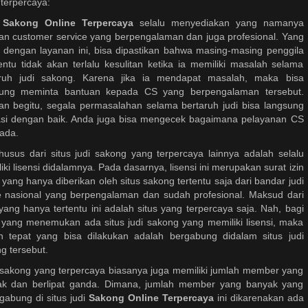
 terpercaya:
s
Sakong Online Terpercaya
selalu menyediakan yang namanya
an customer service yang berpengalaman dan juga profesional. Yang
dengan layanan ini, bisa dipastikan bahwa masing-masing penggila
tentu tidak akan terlalu kesulitan ketika ia memiliki masalah selama
aruh judi sakong. Karena jika ia mendapat masalah, maka bisa
sung meminta bantuan kepada CS yang berpengalaman tersebut.
n begitu, segala permasalahan selama bertaruh judi bisa langsung
asi dengan baik. Anda juga bisa mengecek bagaimana pelayanan CS
ada.
khusus dari situs judi sakong yang terpercaya lainnya adalah selalu
iki lisensi didalamnya. Pada dasarnya, lisensi ini merupakan surat izin
 yang hanya diberikan oleh situs sakong tertentu saja dari bandar judi
e nasional yang berpengalaman dan sudah profesional. Maksud dari
 yang hanya tertentu ini adalah situs yang terpercaya saja. Nah, bagi
yang menemukan ada situs judi sakong yang memiliki lisensi, maka
an tepat yang bisa dilakukan adalah bergabung didalam situs judi
g tersebut.
 sakong yang terpercaya biasanya juga memiliki jumlah member yang
ak dan berlipat ganda. Dimana, jumlah member yang banyak yang
 gabung di situs judi
Sakong Online Terpercaya
ini dikarenakan ada