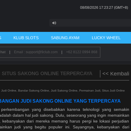
08/08/2026 17:23:27
(GMT+8)
S
KLUB SLOTS
SABUNG AYAM
LUCKY WHEEL
Chat
|
Email : support@9club.com
|
+62 8122 0994 868
H SITUS SAKONG ONLINE TERPERCAYA
<< Kembali
 Judi Online, Bandar Sakong Online, Judi Sakong Online, Permainan Judi, Situs Judi Online
ANGAN JUDI SAKONG ONLINE YANG TERPERCAYA
 perkembangan yang disebabkan karena teknologi yang semakin
 adalah dalam hal judi sakong. Dulu, seseorang yang ingin memainkan
g, kebanyakan dari mereka memang harus pergi ke lokasi perjudian
inkan judi yang begitu populer ini. Sayangnya, kebanyakan dari