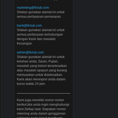
marketing@9club.com
Silakan gunakan alamat ini untuk
semua perlayanan pemasaran.
bank@9club.com
Silakan gunakan alamat ini untuk
semua pertanyaan behubungan
dengan Kasir dan masalah
Keuangan.
admin@9club.com
Silakan gunakan alamat ini untuk
keluhan anda, Saran, Pujian,
masalah yang belum terselesaikan
atau masalah apapun yang kurang
memuaskan untuk diselesaikan.
Kami akan merespon anda dalam
kurun waktu 24 jam.
Kami juga memiliki nomor nomor
berikut jika anda ingin menghubungi
kami,Setiap saat. Siapakan nomor
rekening anda dalam genggaman