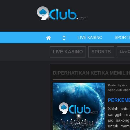
LIVE KASINO
SPORT
LIVE KASINO
SPORTS
Live 
DIPERHATIKAN KETIKA MEMILI
Posted by Ace
Agen Judi, Agen
PERKEMB
Salah satu
canggih ini
judi sakon
untuk mema