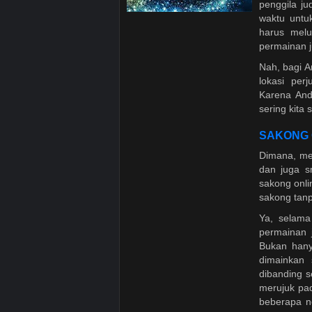
penggila j
waktu untuk
harus melu
permainan j
Nah, bagi A
lokasi per
Karena And
sering kita 
SAKONG 
Dimana, mem
dan juga s
sakong onli
sakong tanp
Ya, selama
permainan 
Bukan hanya
dimainkan 
dibanding s
merujuk pa
beberapa n