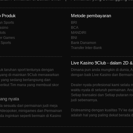
b Produk
Metode pembayaran
n Sports
BRI
asino
BCA
lots
MANDIRI
r Games
BNI
l Sports
Bank Danamon
Transfer Inter-Bank
Live Kasino 9Club - dalam 2D 
tuk taruhan sport tentunya dengan
Dimana pun anda mungkin di dunia, A
n yang di-mainkan 9Club menawarkan
dengan baik Live Kasino dan Bermain d
an yang sedang berlangsung dan
 berikut Tim mana yang membuat skor
Dealer nyata profesional kami selalu
waktu nyata di seluruh permainan. And
Setiap transaksi dan Setiap putaran r
yang nyata
judi sebenarnya.
 sesuatu dari permainan judi meja
Distreaming dengan kualitas TV ke d
s, videopoker, minigames dan Permainan
adalah hal yang paling dekat berada 
da inginkan seperti bermain di Kasino